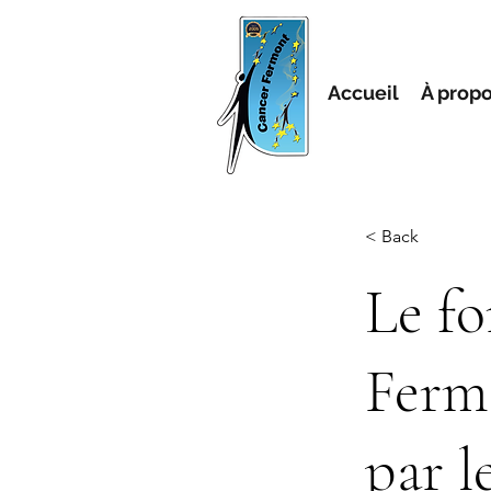
Accueil
À prop
< Back
Le f
Ferm
par l