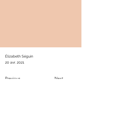
Élizabeth Séguin
20 avr. 2021
Previous
Next
info@cancerfermont.com