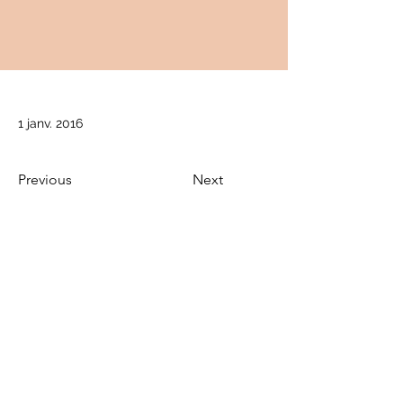
1 janv. 2016
Previous
Next
info@cancerfermont.com
Politique de confidentialité
Cancer Fermont